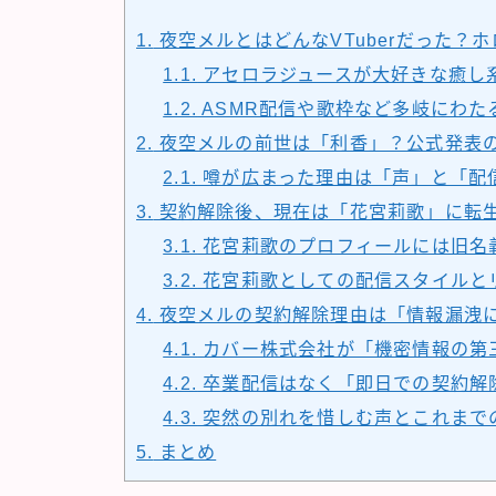
1.
夜空メルとはどんなVTuberだった？
1.1.
アセロラジュースが大好きな癒し
1.2.
ASMR配信や歌枠など多岐にわた
2.
夜空メルの前世は「利香」？公式発表
2.1.
噂が広まった理由は「声」と「配
3.
契約解除後、現在は「花宮莉歌」に転
3.1.
花宮莉歌のプロフィールには旧名
3.2.
花宮莉歌としての配信スタイルと
4.
夜空メルの契約解除理由は「情報漏洩
4.1.
カバー株式会社が「機密情報の第
4.2.
卒業配信はなく「即日での契約解
4.3.
突然の別れを惜しむ声とこれまで
5.
まとめ