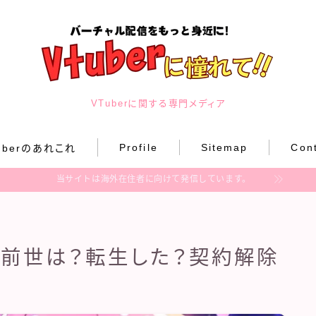
VTuberに関する専門メディア
VTuberのあれこれ
Profile
Sitemap
Con
uberのあれこれ
当サイトは海外在住者に向けて発信しています。
Profile
Sitemap
）前世は？転生した？契約解除
Contact