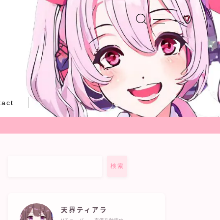
tact
検索
天界ティアラ
Vチューバー・声優を勉強中