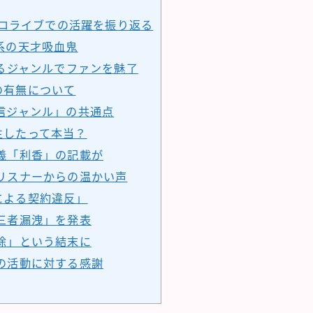
ホロライブでの活躍を振り返る
系の天才吸血鬼
るジャンルでファンを魅了
の有無について
信ジャンル」の共通点
生したって本当？
義「利香」の記載が
リスナーからの温かい声
による契約違反」
三者漏洩」を発表
除」という結末に
の活動に対する感謝