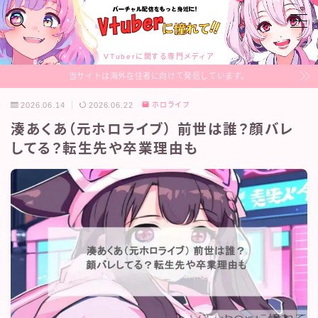
MENU
VTuberに関する専門メディア
当サイトは海外在住者に向けて発信しています。
VTuberのあれこれ
2026.06.14
2026.06.22
ホロライブ
湊あくあ（元ホロライブ） 前世は誰？顔バレ
Profile
してる？転生先や卒業理由も
Sitemap
Contact