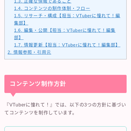
1.3.
正確な情報であること
1.4.
コンテンツの制作体制・フロー
1.5.
リサーチ・構成【担当：VTuberに憧れて！編
集部】
1.6.
編集・公開【担当：VTuberに憧れて！編集
部】
1.7.
情報更新【担当：VTuberに憧れて！編集部】
2.
情報参照・引用元
コンテンツ制作方針
『VTuberに憧れて！』では、以下の3つの方針に基づい
てコンテンツを制作しています。