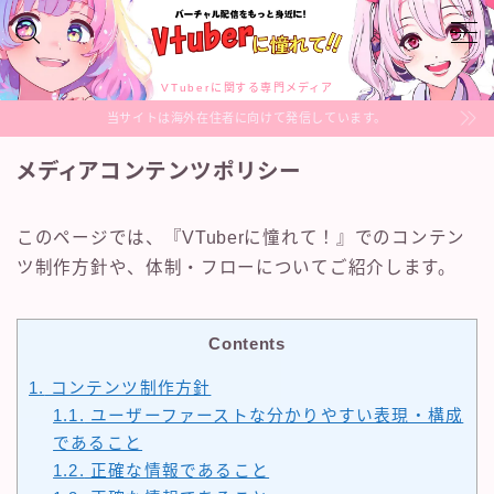
MENU
VTuberに関する専門メディア
当サイトは海外在住者に向けて発信しています。
VTuberのあれこれ
メディアコンテンツポリシー
Profile
このページでは、『VTuberに憧れて！』でのコンテン
ツ制作方針や、体制・フローについてご紹介します。
Sitemap
Contact
Contents
1.
コンテンツ制作方針
1.1.
ユーザーファーストな分かりやすい表現・構成
であること
1.2.
正確な情報であること