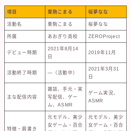
項目
栗駒こまる
桜夢なな
活動名
栗駒こまる
桜夢なな
所属
あおぎり高校
ZEROProject
2021年8月14
デビュー時期
2019年11月
日
2021年3月31
活動終了時期
―（活動中）
日
雑談、手元・実
ゲーム実況、
主な配信内容
写配信、ゲー
ASMR
ム、ASMR
元モデル、美少
元モデル、美少
女ゲーム・百合
女ゲーム・百合
特徴・肩書き