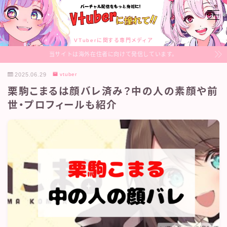
MENU
VTuberに関する専門メディア
当サイトは海外在住者に向けて発信しています。
VTuberのあれこれ
2025.06.29
vtuber
栗駒こまるは顔バレ済み？中の人の素顔や前
Profile
世・プロフィールも紹介
Sitemap
Contact