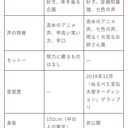
好き、体を張る
好き、金融知識
企画
強、七色の声
高めのアニメ
高めのアニメ
声、七色の声、
声の特徴
声、甲高い笑い
明るく元気なお
方、早口
姉さん風
努力に勝るもの
モットー
―
はなし
2019年12月
『ぬるぺた宣伝
受賞歴
―
大使オーディシ
ョン』グランプ
リ
152cm（中の
身長
非公開
人の推定）