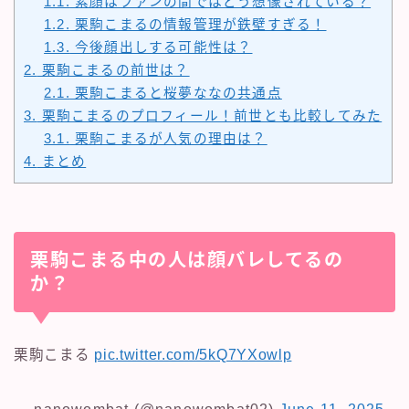
1.1.
素顔はファンの間ではどう想像されている？
1.2.
栗駒こまるの情報管理が鉄壁すぎる！
1.3.
今後顔出しする可能性は？
2.
栗駒こまるの前世は？
2.1.
栗駒こまると桜夢ななの共通点
3.
栗駒こまるのプロフィール！前世とも比較してみた
3.1.
栗駒こまるが人気の理由は？
4.
まとめ
栗駒こまる中の人は顔バレしてるの
か？
栗駒こまる
pic.twitter.com/5kQ7YXowlp