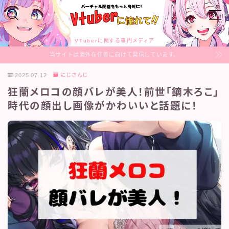
MENU
VTuberに関する専門メディア
当サイトは海外在住者に向けて発信しています。
VTuberのあれこれ
2025.07.12
にじさんじ
狂蘭メロコの顔バレが美人！前世「鏑木ろこ」
Profile
時代の顔出し画像がかわいいと話題に！
Sitemap
Contact