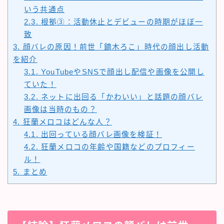
いう共通点
2.3.
根拠③：活動休止とデビューの時期がほぼ一
致
3.
顔バレの原因！前世「鏑木ろこ」時代の顔出し活動
を紹介
3.1.
YouTubeやSNSで顔出し配信や画像を公開し
ていた！
3.2.
ネットに出回る「かわいい」と話題の顔バレ
画像は当時のもの？
4.
狂蘭メロコはどんな人？
4.1.
出回っている顔バレ画像を検証！
4.2.
狂蘭メロコの年齢や国籍などのプロフィー
ル！
5.
まとめ