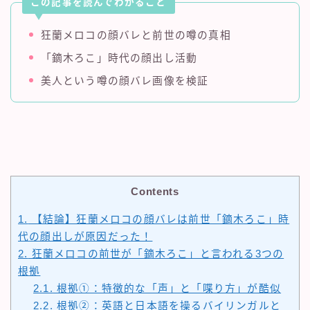
この記事を読んでわかること
狂蘭メロコの顔バレと前世の噂の真相
「鏑木ろこ」時代の顔出し活動
美人という噂の顔バレ画像を検証
Contents
1.
【結論】狂蘭メロコの顔バレは前世「鏑木ろこ」時
代の顔出しが原因だった！
2.
狂蘭メロコの前世が「鏑木ろこ」と言われる3つの
根拠
2.1.
根拠①：特徴的な「声」と「喋り方」が酷似
2.2.
根拠②：英語と日本語を操るバイリンガルと