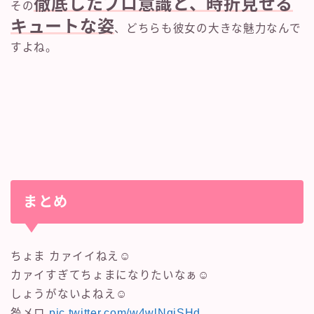
徹底したプロ意識と、時折見せる
その
キュートな姿
、どちらも彼女の大きな魅力なんで
すよね。
まとめ
ちょま カァイイねえ☺️
カァイすぎてちょまになりたいなぁ☺️
しょうがないよねえ☺️
咎メロ
pic.twitter.com/w4wlNqiSHd