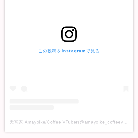
この投稿をInstagramで見る
天宵家 Amayoike/Coffee VTuber(@amayoike_coffeevtuber)がシェアした投稿