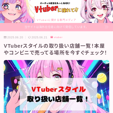
MENU
VTuberに関する専門メディア
当サイトは海外在住者に向けて発信しています。
VTuberのあれこれ
2025.06.20
2025.06.21
vtuber
VTuberスタイルの取り扱い店舗一覧！本屋
Profile
やコンビニで売ってる場所を今すぐチェック！
Sitemap
Contact